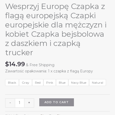
Wesprzyj Europę Czapka z
flagą europejską Czapki
europejskie dla mężczyzn i
kobiet Czapka bejsbolowa
z daszkiem i czapką
trucker
$
14.99
& Free Shipping
Zawartość opakowania: 1 x czapka z flagą Europy
Black
Gray
Red
Pink
Blue
Navy Blue
Natural
Wesprzyj
ADD TO CART
-
+
Europę
Czapka