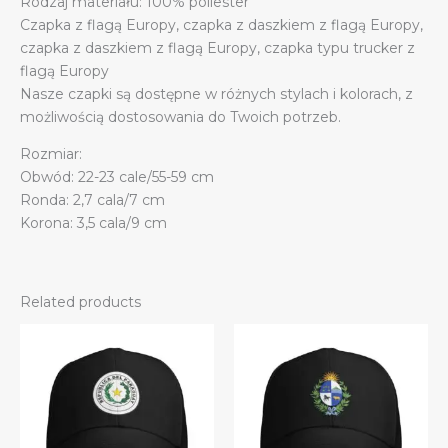
Rodzaj materiału: 100% poliester
Czapka z flagą Europy, czapka z daszkiem z flagą Europy,
czapka z daszkiem z flagą Europy, czapka typu trucker z
flagą Europy
Nasze czapki są dostępne w różnych stylach i kolorach, z
możliwością dostosowania do Twoich potrzeb.
Rozmiar:
Obwód: 22-23 cale/55-59 cm
Ronda: 2,7 cala/7 cm
Korona: 3,5 cala/9 cm
Related products