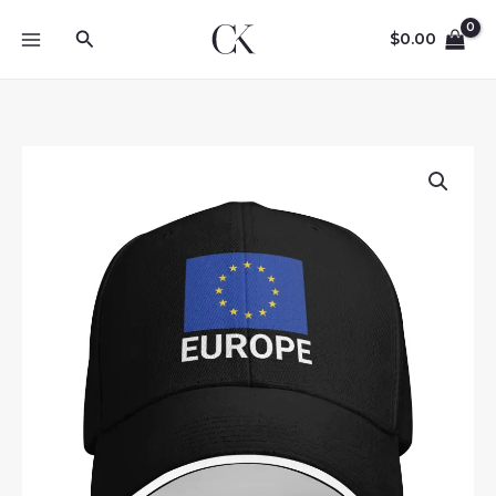
Skip
Search
to
$
0.00
content