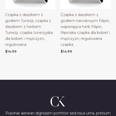
Czapka z daszkiem z
Czapka z daszkiem z
godłem Tunezji, czapka z
godłem narodowym Filipin,
daszkiem z herbem
wspierająca herb Filipin,
Tunezji, czapka tunezyjska
filipińska czapka dla kobiet i
dla kobiet i mężczyzn,
mężczyzn, regulowana
regulowana
czapka
$
14.99
$
14.99
Pulvinar aenean dignissim porttitor sed risus urna, pretium