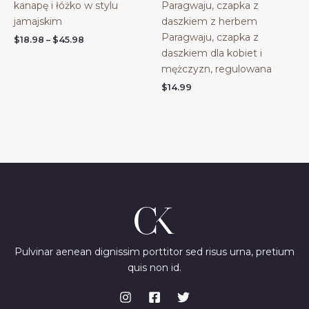
kanapę i łóżko w stylu
Paragwaju, czapka z
jamajskim
daszkiem z herbem
Paragwaju, czapka z
Price
$
18.98
–
$
45.98
range:
daszkiem dla kobiet i
$18.98
mężczyzn, regulowana
through
$45.98
$
14.99
Pulvinar aenean dignissim porttitor sed risus urna, pretium
quis non id.