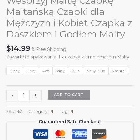
Wesprzyj Maltę Czapkę
Maltańską Czapki dla
Mężczyzn i Kobiet Czapka z
Daszkiem i Godłem Malty
$
14.99
& Free Shipping
Zawartość opakowania: 1 x czapka z emblematem Malty
Black
Gray
Red
Pink
Blue
Navy Blue
Natural
Wesprzyj
ADD TO CART
-
+
Maltę
Czapkę
SKU:
N/A
Category:
PL
Tag:
PL
Maltańską
Guaranteed Safe Checkout
Czapki
dla
Mężczyzn