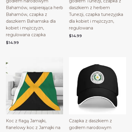
godłem narodowym
godłem Tunezji, czapka z
Bahamów, wspierająca herb
daszkiem z herbem
Bahamów, czapka z
Tunezji, czapka tunezyjska
daszkiem Bahamska dla
dla kobiet i mężczyzn,
kobiet i mężczyzn,
regulowana
regulowana czapka
$
14.99
$
14.99
Koc z flagą Jamajki,
Czapka z daszkiem z
flanelowy koc z Jamajki na
godłem narodowym