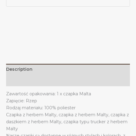
i
Kobiet
Czapka
z
Daszkiem
i
Godłem
Malty
quantity
Description
Additional information
Zawartość opakowania: 1 x czapka Malta
Zapięcie: Rzep
Rodzaj materiału: 100% poliester
Czapka z herbem Malty, czapka z herbem Malty, czapka z
daszkiem z herbem Malty, czapka typu trucker z herbem
Malty
Nasze czapki są dostępne w różnych stylach i kolorach, z