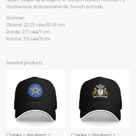
możliwością dostosowania do Twoich potrzeb.
Rozmiar:
Obwód: 22-23 cale/55-59 cm
Ronda: 2,7 cala/7 cm
Korona: 3,5 cala/9 cm
Related products
Czapka z daszkiem z
Czapka z daszkiem z