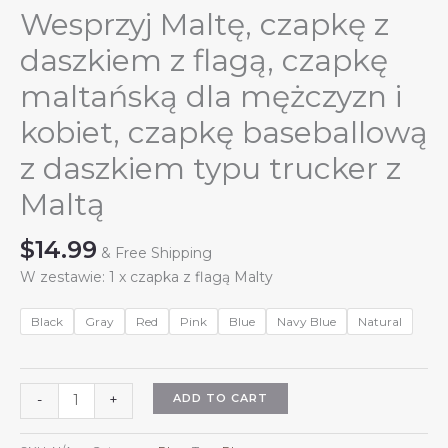
Wesprzyj Maltę, czapkę z
daszkiem z flagą, czapkę
maltańską dla mężczyzn i
kobiet, czapkę baseballową
z daszkiem typu trucker z
Maltą
$
14.99
& Free Shipping
W zestawie: 1 x czapka z flagą Malty
Black
Gray
Red
Pink
Blue
Navy Blue
Natural
Wesprzyj
ADD TO CART
-
+
Maltę,
czapkę