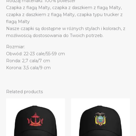
Rodzaj materiału: 100% poliester
Czapka z flagą Malty, czapka z daszkiem z flagą Malty,
czapka z daszkiem z flagą Malty, czapka typu trucker z
flagą Malty
Nasze czapki są dostępne w różnych stylach i kolorach, z
możliwością dostosowania do Twoich potrzeb.
Rozmiar:
Obwód: 22-23 cale/55-59 cm
Ronda: 2,7 cala/7 cm
Korona: 3,5 cala/9 cm
Related products