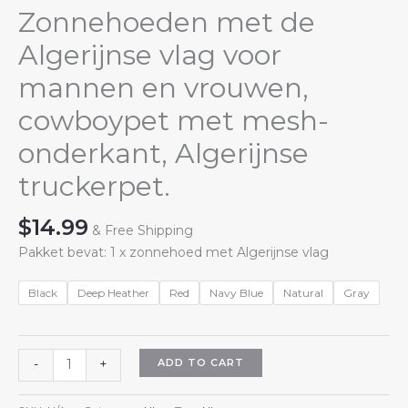
Zonnehoeden met de
Algerijnse vlag voor
mannen en vrouwen,
cowboypet met mesh-
onderkant, Algerijnse
truckerpet.
$
14.99
& Free Shipping
Pakket bevat: 1 x zonnehoed met Algerijnse vlag
Black
Deep Heather
Red
Navy Blue
Natural
Gray
Zonnehoeden
ADD TO CART
-
+
met
de