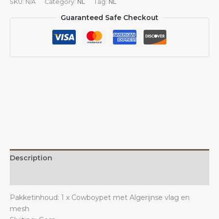
SKU:
N/A
Category:
NL
Tag:
NL
Algerijnse
Guaranteed Safe Checkout
vlag
voor
mannen
en
vrouwen,
cowboypet
met
mesh-
onderkant,
Algerijnse
truckerpet.
quantity
Description
Additional information
Pakketinhoud: 1 x Cowboypet met Algerijnse vlag en
mesh