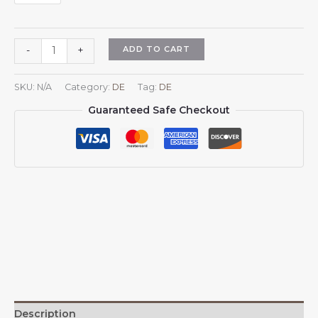
Baseballkappe
ADD TO CART
-
+
mit
algerischem
SKU:
N/A
Category:
DE
Tag:
DE
Nationalemblem
Guaranteed Safe Checkout
und
Wappen
–
algerische
Mütze
für
Damen
und
Herren,
verstellbar
quantity
Description