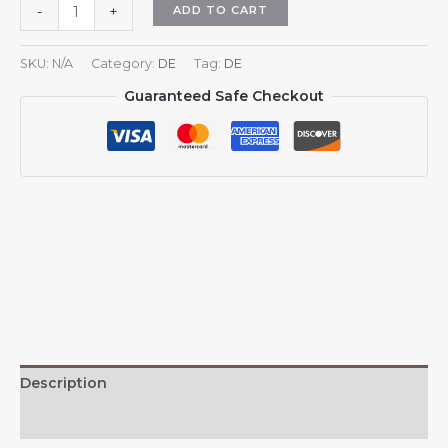
Uruguay
ADD TO CART
-
+
Nationalemblem-
Hut,
SKU:
N/A
Category:
DE
Tag:
DE
Baseballkappe
Guaranteed Safe Checkout
mit
Wappen
Uruguays,
verstellbarer
Hut
für
Damen
und
Herren
quantity
Description
Additional information