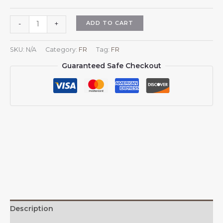
Casquette
ADD TO CART
-
+
de
baseball
SKU:
N/A
Category:
FR
Tag:
FR
belge
Guaranteed Safe Checkout
avec
emblème
national,
soutien
aux
armoiries
belges,
chapeau
ajustable
pour
femmes
et
hommes.
Description
quantity