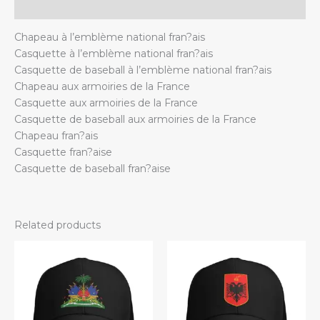
et
Additional information
hommes,
Chapeau à l’emblème national fran?ais
ajustable.
Casquette à l’emblème national fran?ais
quantity
Casquette de baseball à l’emblème national fran?ais
Chapeau aux armoiries de la France
Casquette aux armoiries de la France
Casquette de baseball aux armoiries de la France
Chapeau fran?ais
Casquette fran?aise
Casquette de baseball fran?aise
Related products