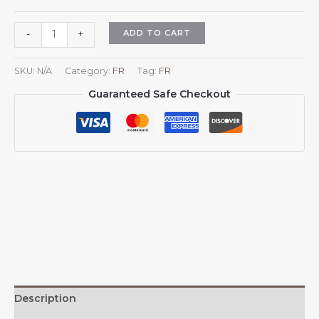
Casquette
ADD TO CART
-
+
de
baseball
SKU:
N/A
Category:
FR
Tag:
FR
fran?
Guaranteed Safe Checkout
aise
avec
emblème
national
fran?
ais,
soutien
aux
armoiries
de
la
France,
pour
Description
femmes