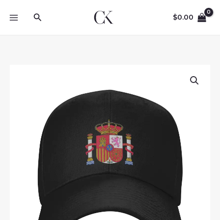
Skip
Search
to
$
0.00
content