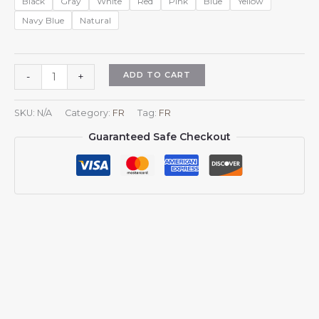
Black
Gray
White
Red
Pink
Blue
Yellow
Navy Blue
Natural
Casquette
ADD TO CART
-
+
Espagne
pour
SKU:
N/A
Category:
FR
Tag:
FR
hommes
Guaranteed Safe Checkout
et
femmes,
blason
de
l'Espagne,
casquette
de
baseball
ajustable
style
trucker/dad
hat