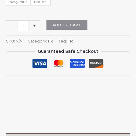
Navy Blue
Natural
Chapeau
ADD TO CART
-
+
Panama
pour
SKU:
N/A
Category:
FR
Tag:
FR
hommes
Guaranteed Safe Checkout
et
femmes,
blason
du
Panama,
casquette
de
baseball
ajustable,
style
trucker,
casquette
de