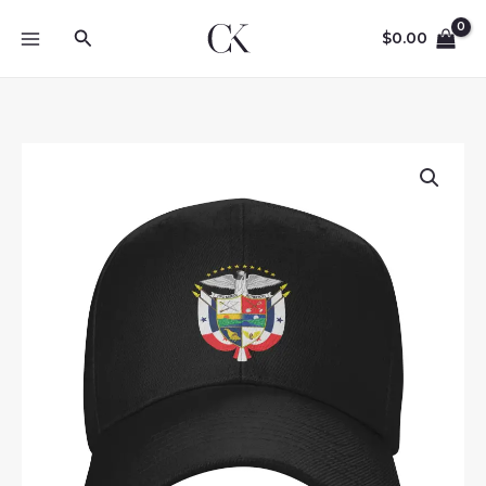
Skip
Search
to
$
0.00
content