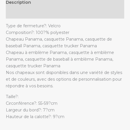
Description
papa
quantity
Additional information
Type de fermeture?: Velcro
Composition?: 100?% polyester
Chapeau Panama, casquette Panama, casquette de
baseball Panama, casquette trucker Panama
Chapeau à emblème Panama, casquette à emblème
Panama, casquette de baseball à emblème Panama,
casquette trucker Panama
Nos chapeaux sont disponibles dans une variété de styles
et de couleurs, avec des options de personnalisation pour
répondre à vos besoins.
Taille?:
Circonférence?: 55-59?cm
Largeur du bord?: 7?cm
Hauteur de la calotte?: 9?cm