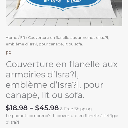
Home
/
FR
/ Couverture en flanelle aux armoiries d’Isra?l,
emblème d’Isra?l, pour canapé, lit ou sofa.
FR
Couverture en flanelle aux
armoiries d’Isra?l,
emblème d’Isra?l, pour
canapé, lit ou sofa.
Price
$
18.98
–
$
45.98
& Free Shipping
range:
Le paquet comprend?: 1 couverture en flanelle à l’effigie
$18.98
d’Isra?l
through