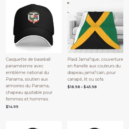
Casquette de baseball
Plaid Jama?que, couverture
panaméenne avec
en flanelle aux couleurs du
emblème national du
drapeau jama?cain, pour
Panama, soutien aux
canapé, lit ou sofa.
armoiries du Panama,
Price
$
18.98
–
$
45.98
range:
chapeau ajustable pour
$18.98
femmes et hommes
through
$45.98
$
14.99