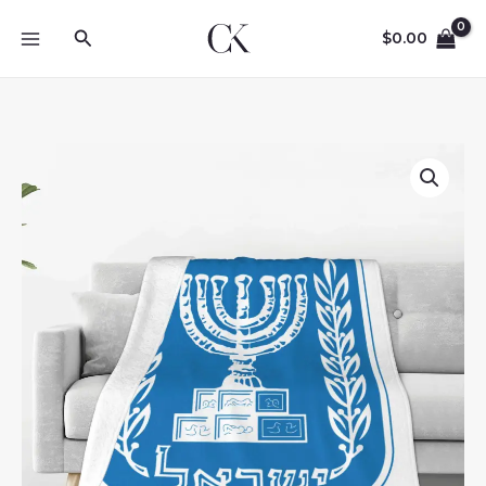
Skip
Search
to
$
0.00
content