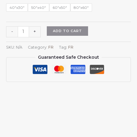
$45.98
40"x30"
50"x40"
60"x50"
80"x60"
Couverture
ADD TO CART
-
+
en
flanelle
SKU:
N/A
Category:
FR
Tag:
FR
aux
Guaranteed Safe Checkout
armoiries
d'Isra?
l,
emblème
d'Isra?
l,
pour
canapé,
lit
ou
sofa.
quantity