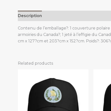
Description
Additional information
Contenu de l’emballage?: 1 couverture polaire à
armoiries du Canada?; 1 jeté à l’effigie du Can
cm x 127?cm et 203?cm x 152?cm. Poids?: 306?
Related products