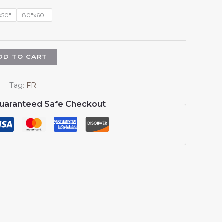
$18.98
through
x50"
80"x60"
$45.98
DD TO CART
Tag:
FR
uaranteed Safe Checkout