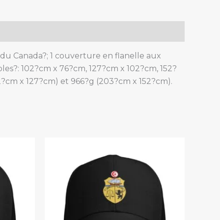
e du Canada?; 1 couverture en flanelle aux
nibles?: 102?cm x 76?cm, 127?cm x 102?cm, 152?
2?cm x 127?cm) et 966?g (203?cm x 152?cm).