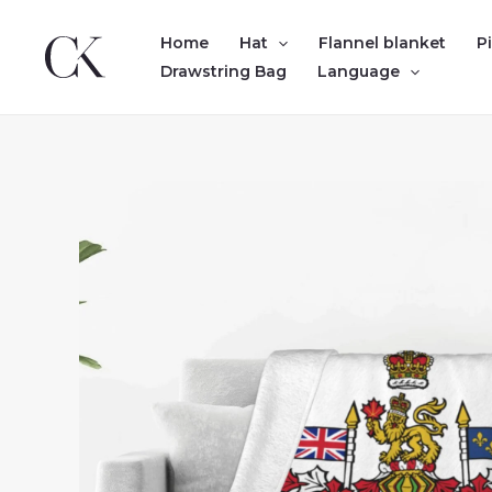
Skip
to
Home
Hat
Flannel blanket
P
content
Drawstring Bag
Language