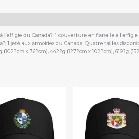
fauteuil.
quantity
 l’effigie du Canada?; 1 couverture en flanelle à l’effigi
ada?; 1 jeté aux armoiries du Canada. Quatre tailles dispo
g (102?cm x 76?cm), 442?g (127?cm x 102?cm), 619?g (15