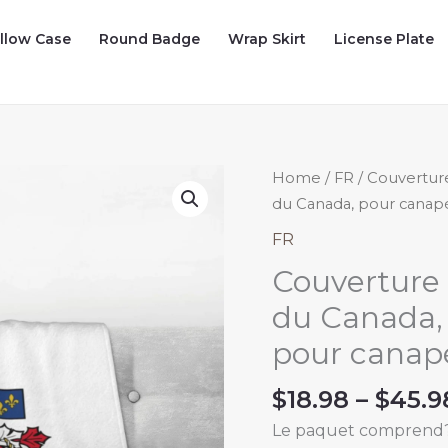
illow Case
Round Badge
Wrap Skirt
License Plate
Home
/
FR
/ Couvertur
du Canada, pour canapé, 
FR
Couverture 
du Canada,
pour canapé,
$
18.98
–
$
45.9
Le paquet comprend?: 