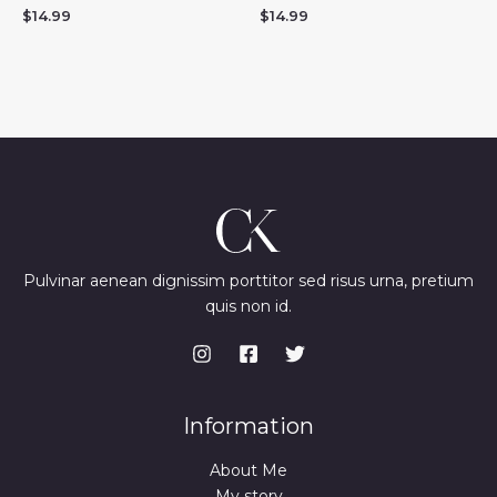
$
14.99
$
14.99
Pulvinar aenean dignissim porttitor sed risus urna, pretium
quis non id.
Information
About Me
My story