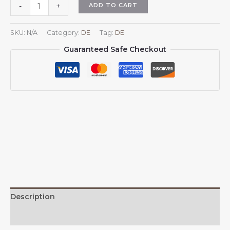
Ecuador-
ADD TO CART
-
+
Nationalemblem-
Hut,
SKU:
N/A
Category:
DE
Tag:
DE
Baseballkappe
Guaranteed Safe Checkout
mit
Wappen
Ecuadors,
verstellbarer
Hut
für
Damen
und
Herren
quantity
Description
Additional information