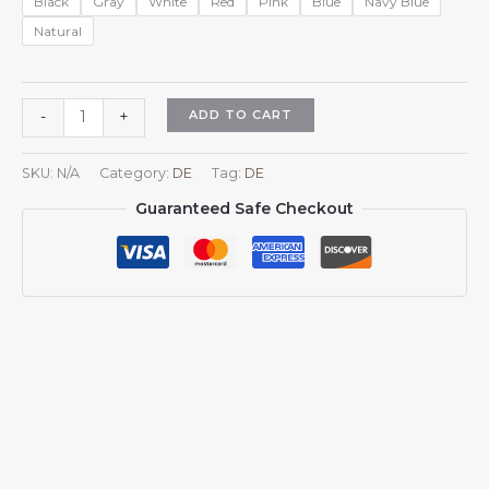
Black
Gray
White
Red
Pink
Blue
Navy Blue
Natural
Baseballkappe
ADD TO CART
-
+
mit
malaysischem
SKU:
N/A
Category:
DE
Tag:
DE
Nationalemblem
Guaranteed Safe Checkout
–
Unterstützung
für
das
malaysische
Wappen
–
verstellbare
Kappe
für
Damen
und