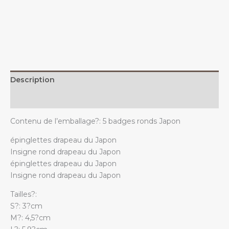
le
drapeau
japonais
quantity
Description
Additional information
Contenu de l’emballage?: 5 badges ronds Japon
épinglettes drapeau du Japon
Insigne rond drapeau du Japon
épinglettes drapeau du Japon
Insigne rond drapeau du Japon
Tailles?:
S?: 3?cm
M?: 4,5?cm