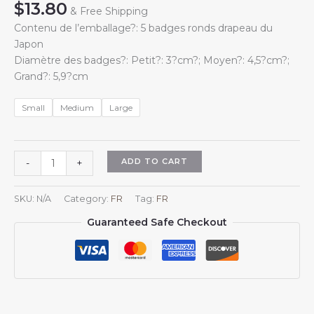
$
13.80
& Free Shipping
Contenu de l’emballage?: 5 badges ronds drapeau du
Japon
Diamètre des badges?: Petit?: 3?cm?; Moyen?: 4,5?cm?;
Grand?: 5,9?cm
Small
Medium
Large
Lot
ADD TO CART
-
+
de
5
SKU:
N/A
Category:
FR
Tag:
FR
badges
Guaranteed Safe Checkout
ronds
??
Soutien
au
Japon??
avec