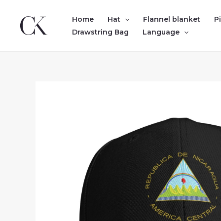
Skip
to
Home
Hat
Flannel blanket
P
content
Drawstring Bag
Language