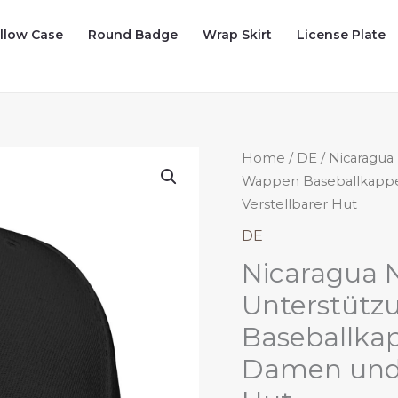
illow Case
Round Badge
Wrap Skirt
License Plate
Home
/
DE
/ Nicaragua
Wappen Baseballkappe
Verstellbarer Hut
DE
Nicaragua 
Unterstütz
Baseballka
Damen und 