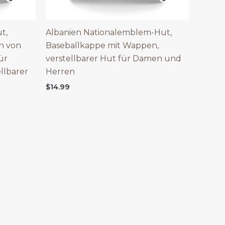
t,
Albanien Nationalemblem-Hut,
n von
Baseballkappe mit Wappen,
ür
verstellbarer Hut für Damen und
llbarer
Herren
$
14.99