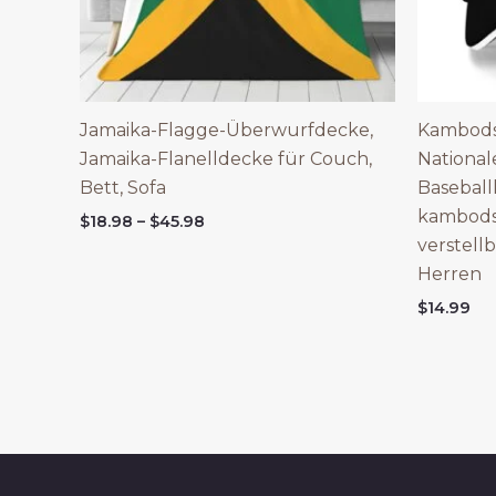
Jamaika-Flagge-Überwurfdecke,
Kambods
Jamaika-Flanelldecke für Couch,
Nationa
Bett, Sofa
Baseball
kambods
Price
$
18.98
–
$
45.98
range:
verstell
$18.98
Herren
through
$45.98
$
14.99