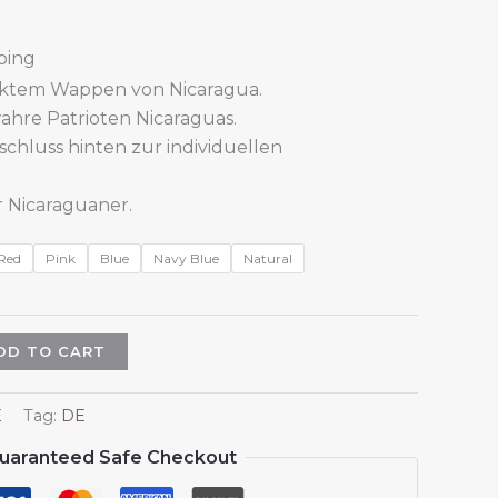
ping
ktem Wappen von Nicaragua.
wahre Patrioten Nicaraguas.
schluss hinten zur individuellen
r Nicaraguaner.
Red
Pink
Blue
Navy Blue
Natural
DD TO CART
E
Tag:
DE
uaranteed Safe Checkout