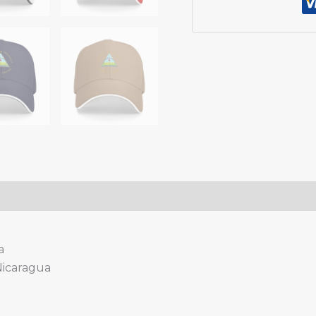
Baseballkappe
Nicaragua
Hut
für
Damen
und
Herren
Verstellbarer
Hut
quantity
a
Nicaragua