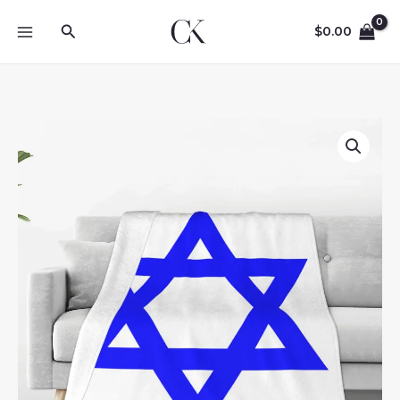
Skip
Search
to
$
0.00
content