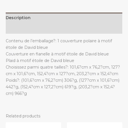
pour
canapé,
lit
Description
ou
sofa
Additional information
quantity
Contenu de l’emballage?: 1 couverture polaire à motif
étoile de David bleue
Couverture en flanelle à motif étoile de David bleue
Plaid à motif étoile de David bleue
Choisissez parmi quatre tailles?: 101,6?cm x 76,2?cm, 127?
cm x 101,6?cm, 152,4?cm x 127?cm, 203,2?cm x 152,4?cm
Poids?: (101,6?cm x 76,2?cm) 306?g, (127?cm x 101,6?cm)
442?g, (152,4?cm x 127,2?cm) 619?g, (203,2?cm x 152,4?
cm) 966?g
Related products