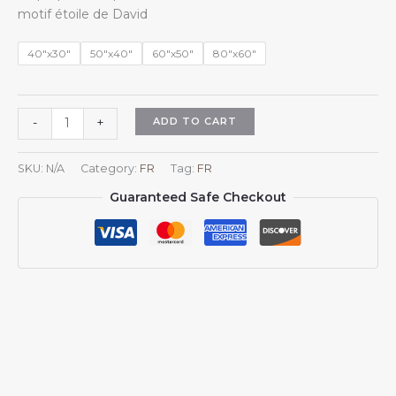
$18.98
motif étoile de David
through
$45.98
40"x30"
50"x40"
60"x50"
80"x60"
Plaid
ADD TO CART
-
+
bleu
étoile
SKU:
N/A
Category:
FR
Tag:
FR
de
Guaranteed Safe Checkout
David,
couverture
en
flanelle
avec
emblème
étoile
de
David
bleu