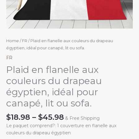
Home
/
FR
/ Plaid en flanelle aux couleurs du drapeau
égyptien, idéal pour canapé, lit ou sofa.
FR
Plaid en flanelle aux
couleurs du drapeau
égyptien, idéal pour
canapé, lit ou sofa.
Price
$
18.98
–
$
45.98
& Free Shipping
range:
Le paquet comprend?: 1 couverture en flanelle aux
$18.98
couleurs du drapeau égyptien
through