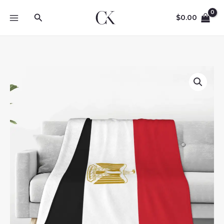
Skip
Search
to
$
0.00
content