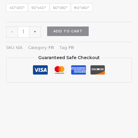
$45.98
40"x30"
50"x40"
60"x50"
80"x60"
Plaid
ADD TO CART
-
+
en
flanelle
SKU:
N/A
Category:
FR
Tag:
FR
aux
Guaranteed Safe Checkout
couleurs
du
drapeau
égyptien,
idéal
pour
canapé,
lit
ou
sofa.
quantity