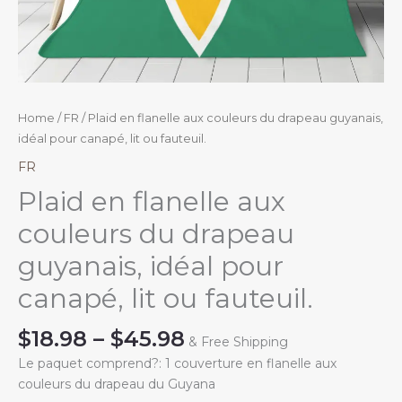
Home
/
FR
/ Plaid en flanelle aux couleurs du drapeau guyanais,
idéal pour canapé, lit ou fauteuil.
FR
Plaid en flanelle aux
couleurs du drapeau
guyanais, idéal pour
canapé, lit ou fauteuil.
Price
$
18.98
–
$
45.98
& Free Shipping
range:
Le paquet comprend?: 1 couverture en flanelle aux
$18.98
couleurs du drapeau du Guyana
through