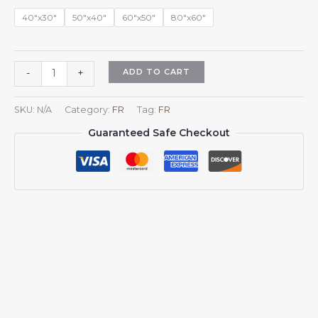
$45.98
40"x30"
50"x40"
60"x50"
80"x60"
Plaid
ADD TO CART
-
+
en
flanelle
SKU:
N/A
Category:
FR
Tag:
FR
aux
Guaranteed Safe Checkout
couleurs
du
drapeau
guyanais,
idéal
pour
canapé,
lit
ou
fauteuil.
quantity