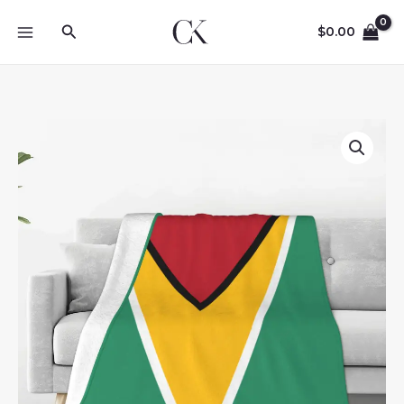
Skip
Search
to
$
0.00
content