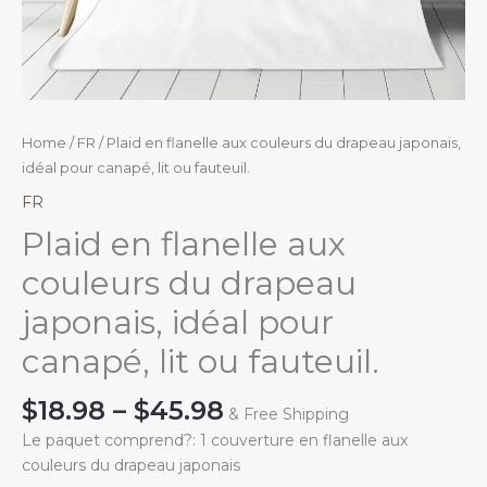
Home
/
FR
/ Plaid en flanelle aux couleurs du drapeau japonais,
idéal pour canapé, lit ou fauteuil.
FR
Plaid en flanelle aux
couleurs du drapeau
japonais, idéal pour
canapé, lit ou fauteuil.
Price
$
18.98
–
$
45.98
& Free Shipping
range:
Le paquet comprend?: 1 couverture en flanelle aux
$18.98
couleurs du drapeau japonais
through