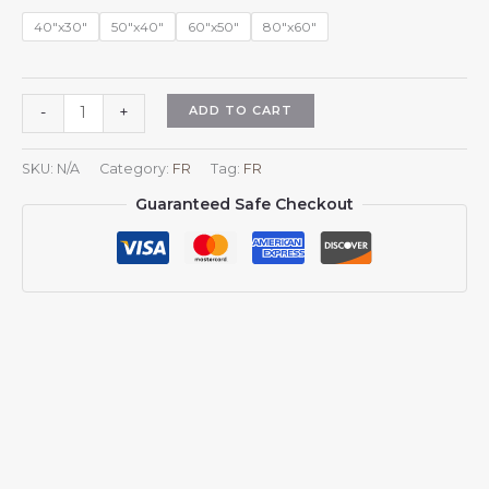
$45.98
40"x30"
50"x40"
60"x50"
80"x60"
Plaid
ADD TO CART
-
+
en
flanelle
SKU:
N/A
Category:
FR
Tag:
FR
aux
Guaranteed Safe Checkout
couleurs
du
drapeau
japonais,
idéal
pour
canapé,
lit
ou
fauteuil.
quantity