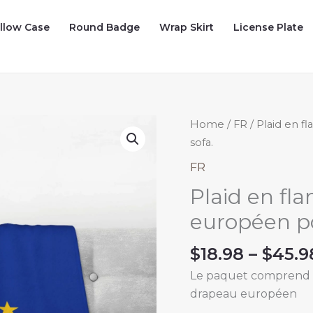
illow Case
Round Badge
Wrap Skirt
License Plate
Home
/
FR
/ Plaid en f
sofa.
FR
Plaid en fl
européen po
$
18.98
–
$
45.9
Le paquet comprend : 
drapeau européen