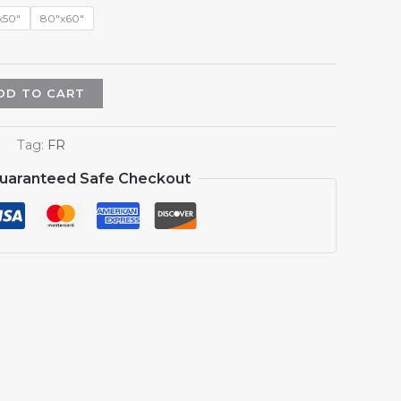
$45.98
x50"
80"x60"
DD TO CART
Tag:
FR
uaranteed Safe Checkout