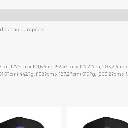
e drapeau européen
,2?cm, 127?cm x 101,6?cm, 152,4?cm x 127,2?cm, 203,2?cm 
101,6?cm) 442?g, (152?cm x 127,2?cm) 619?g, (203,2?cm x 