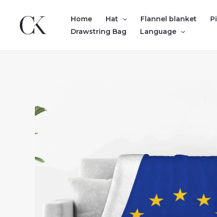
Skip
to
Home
Hat
Flannel blanket
P
content
Drawstring Bag
Language