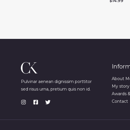
$
14.99
Infor
About M
Pulvinar aenean dignissim porttitor
My story
sed risus urna, pretium quis non id.
Awards 
Contact