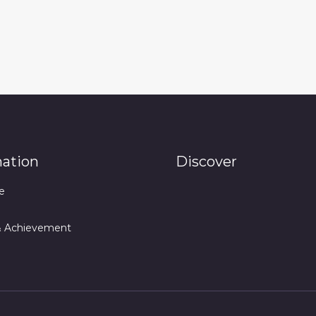
mation
Discover
e
& Achievement