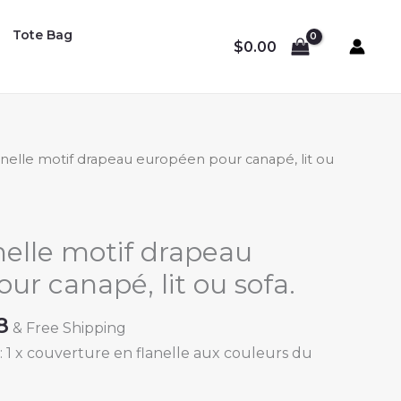
Tote Bag
$
0.00
lanelle motif drapeau européen pour canapé, lit ou
anelle motif drapeau
ur canapé, lit ou sofa.
Price
8
& Free Shipping
range:
1 x couverture en flanelle aux couleurs du
$18.98
through