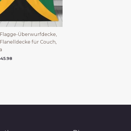
-Flagge-Überwurfdecke,
Flanelldecke für Couch,
a
Price
$
45.98
range:
$18.98
through
$45.98