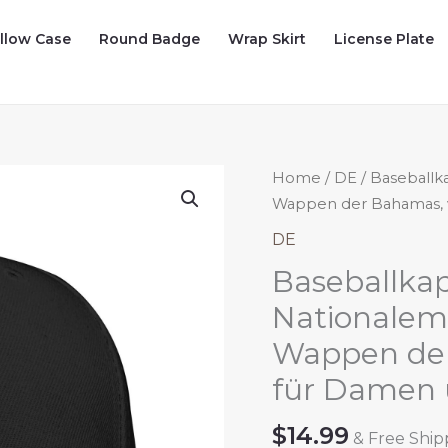
illow Case
Round Badge
Wrap Skirt
License Plate
Home
/
DE
/ Baseball
Wappen der Bahamas, v
DE
Baseballka
Nationalem
Wappen der
für Damen 
$
14.99
& Free Ship