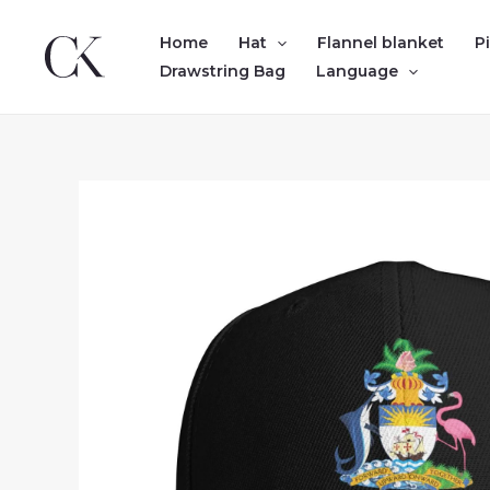
Skip
to
Home
Hat
Flannel blanket
P
content
Drawstring Bag
Language