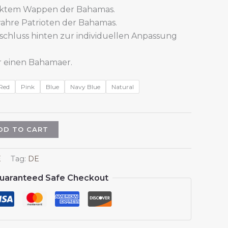
cktem Wappen der Bahamas.
 wahre Patrioten der Bahamas.
rschluss hinten zur individuellen Anpassung
r einen Bahamaer.
Red
Pink
Blue
Navy Blue
Natural
DD TO CART
E
Tag:
DE
uaranteed Safe Checkout