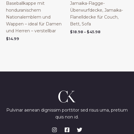
Baseballkappe mit
Jamaika-Flagge-
honduranischem
Überwurfdecke, Jamaika-
Nationalemblem und
Flanelldecke für Couch,
Wappen – ideal für Damen
Bett, Sofa
und Herren – verstellbar
Price
$
18.98
–
$
45.98
range:
$
14.99
$18.98
through
$45.98
Pulvinar aenean dignissim porttitor sed risus urna, pretium
quis non id.