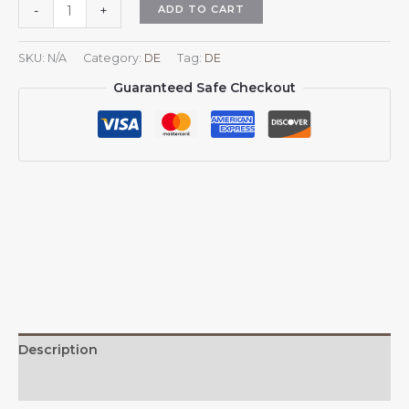
Marokkanische
ADD TO CART
-
+
Nationalemblem-
Kappe
SKU:
N/A
Category:
DE
Tag:
DE
mit
Guaranteed Safe Checkout
Wappen
–
Baseballkappe
für
Damen
und
Herren,
verstellbar
quantity
Description
Additional information